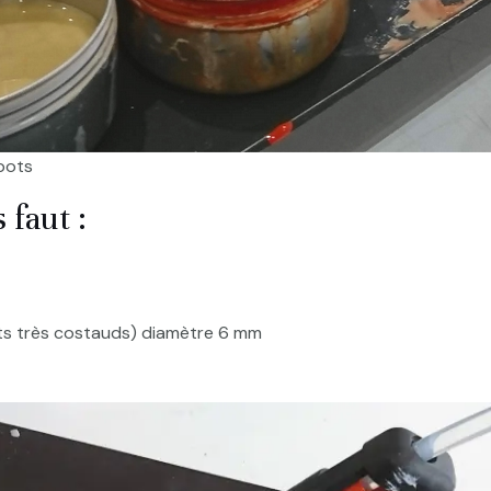
pots
 faut :
ts très costauds) diamètre 6 mm