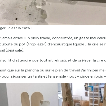
er… c’est la cata !
jamais arrivé ! En plein travail, concentrée, un geste mal cal
 culbute du pot (trop léger) d’encaustique liquide … la cire s
ail (déjà sale).
il suffit d’attendre que tout ait refroidi, et de prélever la ci
stique sur la plancha ou sur le plan de travail, j’ai fini par m
pour sécuriser un tantinet l’ensemble « pot + pince en bois +