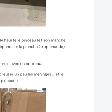
culé heurte le pinceau (et son manche
e répand sur la plancha (trop chaude)
re durcie avec un couteau.
e creuser un peu les méninges … et je
 pinceau »