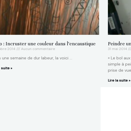
o : Incruster une couleur dans l’encaustique
Peindre un
tobre 2014
Aucun commentaire
31 mai 2014
 une semaine de dur labeur, la voici …
« Le bol au
simple à pe
a suite »
prise de vu
Lire la suite »